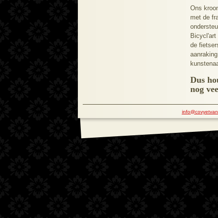
Ons kroon
met de fr
ondersteu
Bicycl'ar
de fietse
aanraking
kunstenaa
Dus ho
nog vee
info@covyetvan