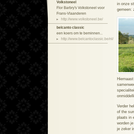
Volkstoneel
in onze s
Flor Barbry's Volkstoneel voor
gemeen: z
Frans-Vlaanderen
http://www.volkstoneel.be/
belcanto classic
een koers om te beminnen...
http://www.belcantoclassic.be/nl/
Hiernaast 
samenwerk
specialit
onmiddelli
Verder he
of the su
plaats in
worden je
je zeker 