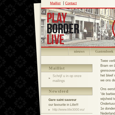
Maillist
Contact
nieuws
Gastenboek
Twee verl
Bram en L
Maillist
grensover
het bleef 
Schrijf u in op onze
we ons d
mailings
Ons eerste
Newsfeed
“de barbi
wijsheid 
Gare saint sauveur
Ondertuss
our favourite in Lille!!!
1e donder
http://www.lille3000.eu/
Nederland